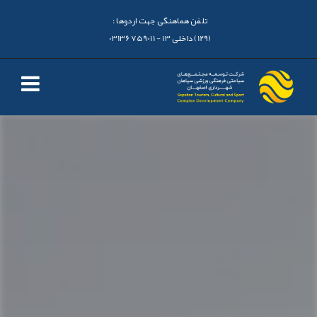
تلفن هماهنگی جهت اردوها :
(129) داخلی 13 - 03136759011