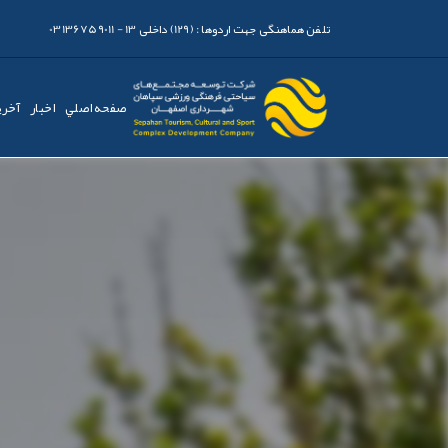
تلفن هماهنگی جهت اردوها :
(129) داخلی 13 - 03136759011
صفحه اصلي
اخبار
آخری