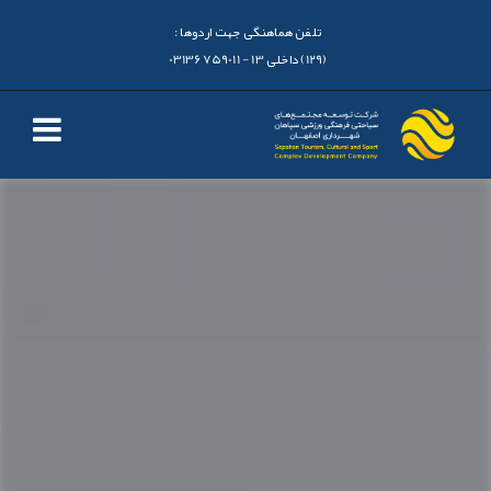
تلفن هماهنگی جهت اردوها :
(129) داخلی 13 - 03136759011