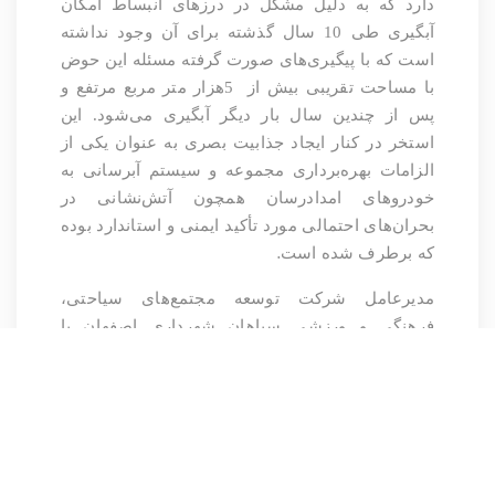
دارد که به دلیل مشکل در درزهای انبساط امکان
آبگیری طی 10 سال گذشته برای آن وجود نداشته
است که با پیگیری‌های صورت گرفته مسئله این حوض
با مساحت تقریبی بیش از
5هزار متر مربع مرتفع و
پس از چندین سال بار دیگر آبگیری می‌شود. این
استخر در کنار ایجاد جذابیت بصری به عنوان یکی از
الزامات بهره‌برداری مجموعه و سیستم آبرسانی به
خودروهای امدادرسان همچون آتش‌نشانی در
بحران‌های احتمالی مورد تأکید ایمنی و استاندارد بوده
.
که برطرف شده است
مدیرعامل شرکت توسعه مجتمع‌های سیاحتی،
فرهنگی و ورزشی سپاهان شهرداری اصفهان با
اشاره به عملیات فنی صورت پذیرفته در ابرسازه‌های
تفریحی اصفهان به منظور تمدید ایمنی استاندارد،
اظهار داشت: عملیات فنی لازم درخصوص تمامی
دستگاه‌های شهر رویاها مطابق با دستورالعمل
سازمان ملی استاندارد کشور صورت گرفت، همچنین
عملیات بازآماد (اورهال) فنی 25 درصد از دکل‌های