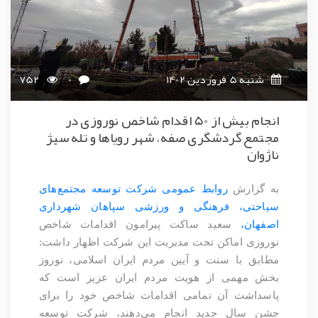
شنبه 5 فروردین 1402
0
752
انجام بیش از 50 اقدام شاخص نوروزی در
مجتمع گردشگری صفه، شهر رویاها و تله سیژ
ناژوان
به گزارش
روابط عمومی شرکت توسعه مجتمع‌های
سیاحتی، فرهنگی و ورزشی سپاهان شهرداری
اصفهان،
سعید ساکت پیرامون اقدامات شاخص
نوروزی اماکن تحت مدیریت این شرکت اظهار داشت:
مطابق با سنت و آیین مردم ایران اسلامی، نوروز
بخش مهمی از هویت مردم ایران عزیز است که
پاسداشت آن تمامی اقدامات شاخص خود را برای
جشن سال جدید انجام می‌دهند، شرکت توسعه