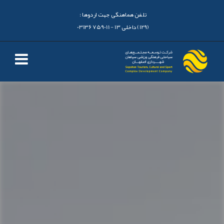
تلفن هماهنگی جهت اردوها :
(129) داخلی 13 - 03136759011