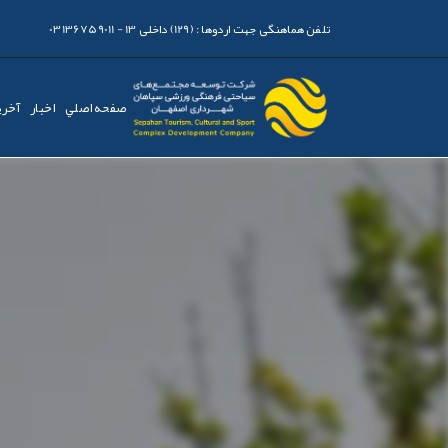
تلفن هماهنگی جهت اردوها :
(129) داخلی 13 - 03136759011
صفحه اصلي
اخبار
آخری