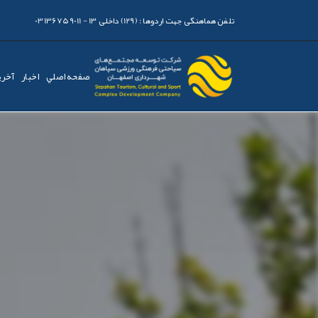
تلفن هماهنگی جهت اردوها :
(129) داخلی 13 - 03136759011
صفحه اصلي
اخبار
آخری