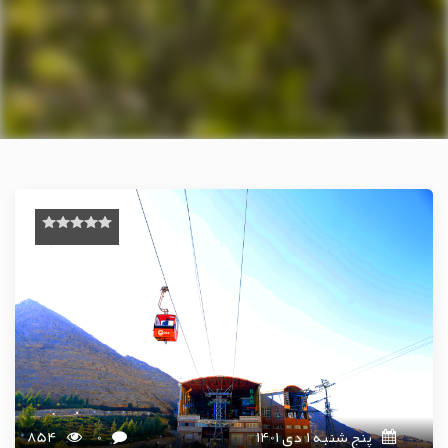
پنج شنبه 1 دی 1401
0
854