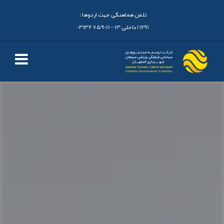
تلفن هماهنگی جهت اردوها :
(129) داخلی 13 - 03136759011