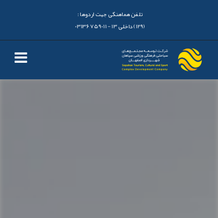
تلفن هماهنگی جهت اردوها :
(129) داخلی 13 - 03136759011