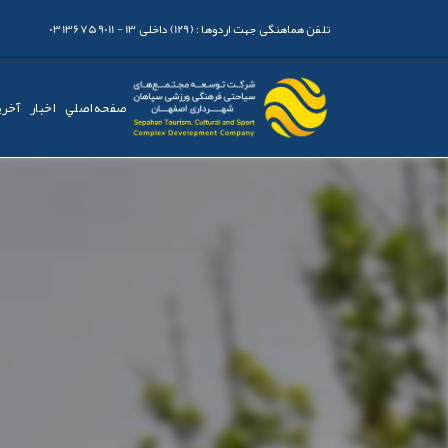
تلفن هماهنگی جهت اردوها :
(129) داخلی 13 - 03136759011
صفحه اصلي
اخبار
آخری