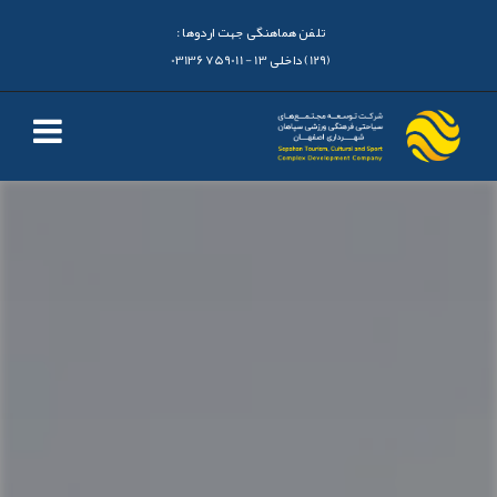
تلفن هماهنگی جهت اردوها :
(129) داخلی 13 - 03136759011