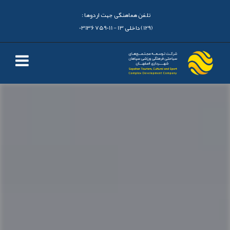
تلفن هماهنگی جهت اردوها :
(129) داخلی 13 - 03136759011