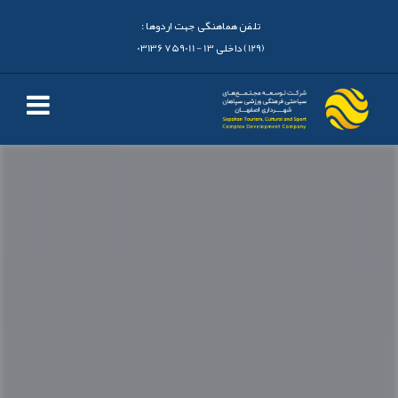
تلفن هماهنگی جهت اردوها :
(129) داخلی 13 - 03136759011