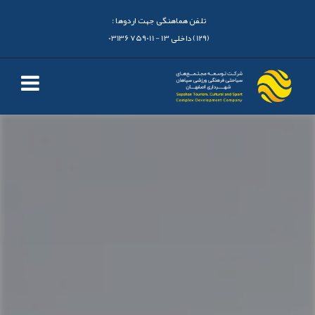
تلفن هماهنگی جهت اردوها :
(129) داخلی 13 - 03136759011