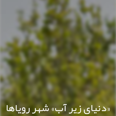
«دنیای زیر آب» شهر رویاها