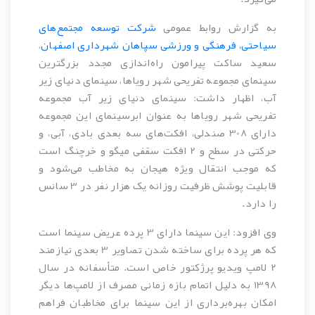
به گزارش روابط عمومی
شرکت توسعه مجتمع‌های
سیاحتی، فرهنگی و ورزشی سپاهان شهرداری اصفهان
،
سعید ساکت پیرامون راه‌اندازی مجدد بزرگترین
سینمای مجموعه تفریحی شهر رویاها، سینمای دنیای زیر
آب، اظهار داشت: سینمای دنیای زیر آب مجموعه
تفریحی شهر رویاها به عنوان ابرسینمای این مجموعه
دارای 308 صندلی، افکت‌های سه بعدی بادی، آبی، و
حرکتی در سطح و 2 افکت سقفی میگو و خرچنگ است
که موجب انتقال ویژه هیجان به مخاطب می‌شود و
قابلیت پوشش ظرفیت روزانه یک هزار نفر در 3 سانس
را دارد.
وی افزود: این سینما دارای 3 پرده عریض سینما است
که هر پرده برای ساخته شدن تصاویر 3 بعدی نیازمند
2 لامپ ویدیو پرژکتور خاص است. متأسفانه در سال
1398 به دلیل اتمام بازه زمانی مصرف از لامپ‌ها دیگر
امکان بهره‌برداری از این سینما برای مخاطبان فراهم