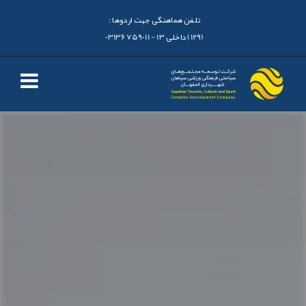
تلفن هماهنگی جهت اردوها :
(129) داخلی 13 - 03136759011