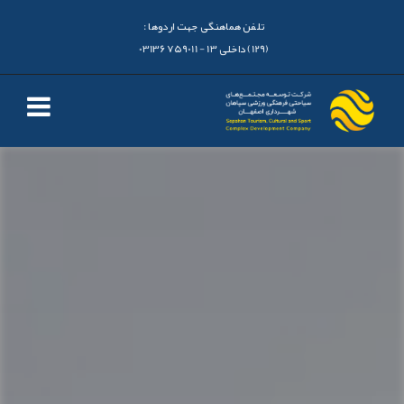
تلفن هماهنگی جهت اردوها :
(129) داخلی 13 - 03136759011