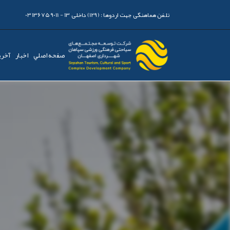
تلفن هماهنگی جهت اردوها :
(129) داخلی 13 - 03136759011
صفحه اصلي
اخبار
آخری