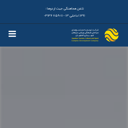
تلفن هماهنگی جهت اردوها :
(129) داخلی 13 - 03136759011