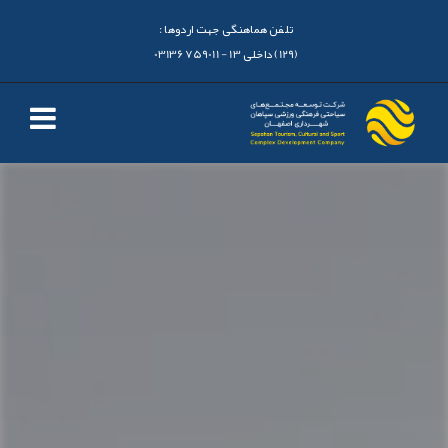
تلفن هماهنگی جهت اردوها :
(129) داخلی 13 - 03136759011