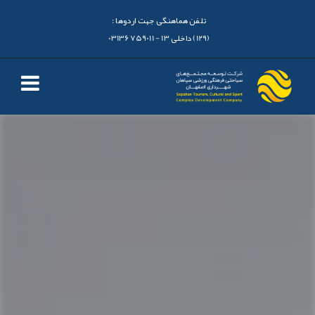
تلفن هماهنگی جهت اردوها :
(129) داخلی 13 - 03136759011