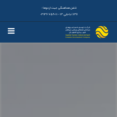
تلفن هماهنگی جهت اردوها :
(129) داخلی 13 - 03136759011