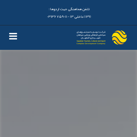
تلفن هماهنگی جهت اردوها :
(129) داخلی 13 - 03136759011