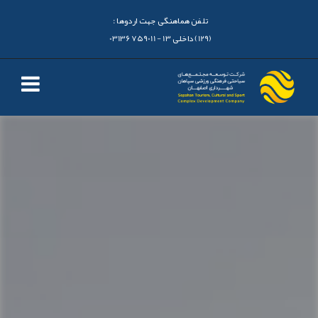
تلفن هماهنگی جهت اردوها :
(129) داخلی 13 - 03136759011