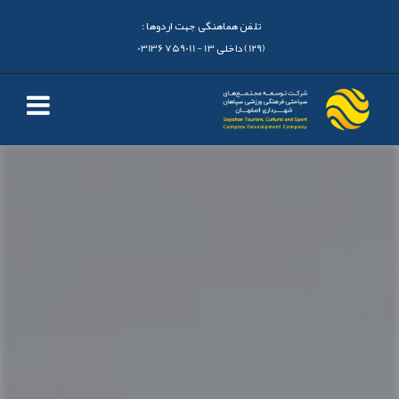
تلفن هماهنگی جهت اردوها :
(129) داخلی 13 - 03136759011