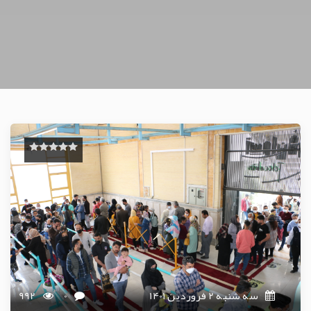
سه شنبه 2 فروردین 1401
0
992