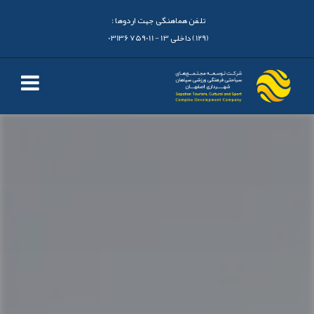
تلفن هماهنگی جهت اردوها :
(129) داخلی 13 - 03136759011