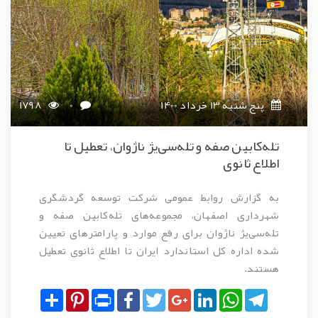
پنج شنبه 13 خرداد 1400
0
1798
تله‌کابین صفه و تله‌سی‌یژ ناژوان، تعطیل تا
اطلاع ثانوی
به گزارش روابط عمومی شرکت توسعه گردشگری
شهرداری اصفهان، مجموعه‌های تله‌کابین صفه و
تله‌سی‌یژ ناژوان برای رفع موارد و پارامترهای تعیین
شده اداره کل استاندارد ایران تا اطلاع ثانوی تعطیل
هستند.
Share
Pinterest
Print
Facebook
Twitter
Google+
LinkedIn
WhatsApp
Telegram