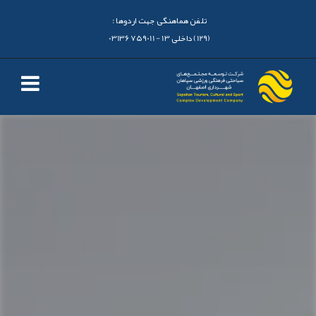
تلفن هماهنگی جهت اردوها :
(129) داخلی 13 - 03136759011