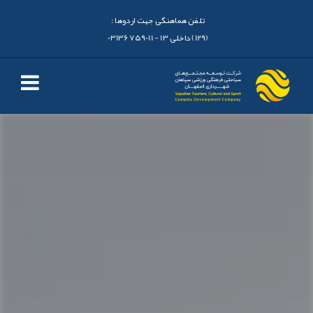
تلفن هماهنگی جهت اردوها :
(129) داخلی 13 - 03136759011