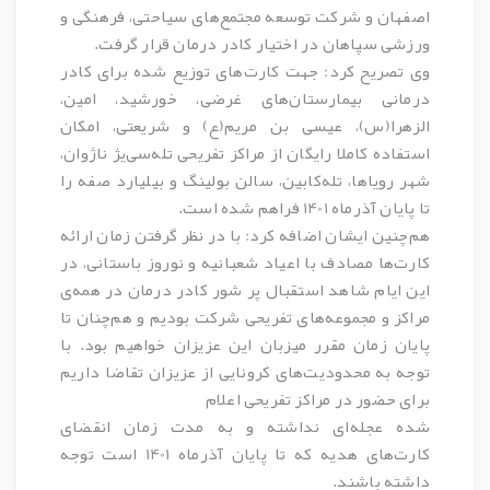
اصفهان و شرکت توسعه مجتمع‌های سیاحتی، فرهنگی و
ورزشی سپاهان در اختیار کادر درمان قرار گرفت.
وی تصریح کرد: جهت کارت‌های توزیع شده برای کادر
درمانی بیمارستان‌های غرضی، خورشید، امین،
الزهرا(س)، عیسی بن مریم(ع) و شریعتی، امکان
استفاده کاملا رایگان از مراکز تفریحی تله‌سی‌یژ ناژوان،
شهر رویاها، تله‌کابین، سالن بولینگ و بیلیارد ‌صفه را
تا پایان آذرماه 1401 فراهم شده است.
هم‌چنین ایشان اضافه کرد: با در نظر گرفتن زمان ارائه
کارت‌ها مصادف با اعیاد شعبانیه و نوروز باستانی، در
این ایام شاهد استقبال پر شور کادر درمان در همه‌ی
مراکز و مجموعه‌های تفریحی شرکت بودیم و هم‌چنان تا
پایان زمان مقرر میزبان این عزیزان خواهیم بود. با
توجه به محدودیت‌های کرونایی از عزیزان تقاضا داریم
برای حضور در مراکز تفریحی اعلام
شده عجله‌ای نداشته و به مدت زمان انقضای
کارت‌های هدیه که تا پایان آذرماه 1401 است توجه
داشته باشند.