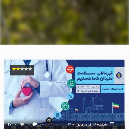
شنبه 21 فروردین 1400
0
1746