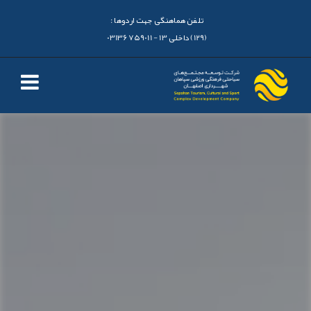
تلفن هماهنگی جهت اردوها :
(129) داخلی 13 - 03136759011