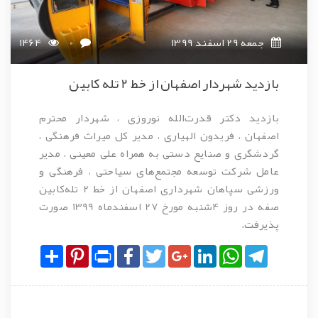
جمعه 29 اسفند 1399
0
1464
بازدید شهردار اصفهان از خط 2 تله کابین
بازدید دکتر قدرت‌الله نوروزی ، شهردار محترم
اصفهان ، فریدون الهیاری ، مدیر کل میراث فرهنگی ،
گردشگری و صنایع دستی به همراه علی معینی ، مدیر
عامل شرکت توسعه مجتمع‌های سیاحتی ، فرهنگی و
ورزشی سپاهان شهرداری اصفهان از خط 2 تله‌کابین
صفه در روز 4شنبه مورخ 27 اسفندماه 1399 صورت
پذیرفت.
Share
Pinterest
Print
Facebook
Twitter
Google+
LinkedIn
WhatsApp
Telegram