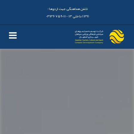
تلفن هماهنگی جهت اردوها :
(129) داخلی 13 - 03136759011