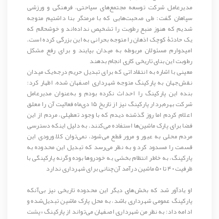
مدیرعامل شرکت توسعه مجتمع‌های سیاحتی، فرهنگی و ورزشی
سپاهان گفت: طی صحبت‌هایی که با مرمتگر بنا داشتیم متوجه
شدیم که هنوز منبع رطوبت را تشخیص نداده‌اند و خوشحالم که
یک حادثۀ کوچک اذهان را متوجه بحرانی به این بزرگی کرده است.
امیدوارم مسئولان مربوطه به میدان بیایند و برای رفع مشکل
رطوبت این بنای تاریخی کاری انجام بدهند
معینی با اشاره به انتقاداتی که برای تبدیل حریم درجه‌یک میدان
نقش‌جهان به پارکینگ متوجه شهرداری اصفهان شده، اظهار کرد:
بنده این پارکینگ را احداث نکرده بودم و به‌عنوان مدیرعامل
شرکت بهره‌بردار پارکینگ نیز از تاریخ ۱۵ دی‌ماه فعالیت آن را معلق
اعلام کردم اما روز گذشته دیدم که با وجود تعطیلی، مردم از این
فضا برای پارک ماشین‌ها استفاده می‌کنند. به دلیل اینکه دسترسی
مردم محلی به عبور و مرور قطع می‌شود، نمی‌توان کلاً ورودی این
قسمت را مسدود کرد و به نظر می‌رسد که تبدیل این محدوده به
پارکینگ، به خاطر انتظام بخشی به خودروها بوده وگرنه پارکینگی با
ظرفیت ۴۰ تا ۵۰ ماشین درآمد آن‌چنانی برای شهرداری ندارد
او یادآور شد که بخش‌های دیگر این محدوده تاریخی نیز بی‌آنکه
پارکینگ عمومی شهرداری باشد، به محل پارک ماشین تبدیل‌شده و
ادامه داد: به نظر من شهرداری اصفهان می‌تواند از پارکینگ «پشت