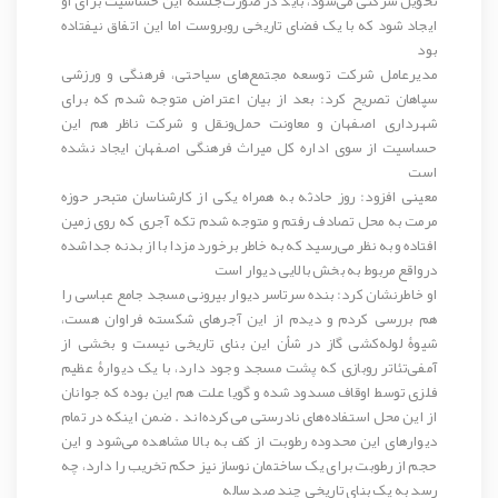
تحویل شرکتی می‌شود، باید در صورت‌جلسه این حساسیت برای او
ایجاد شود که با یک فضای تاریخی روبروست اما این اتفاق نیفتاده
بود
مدیرعامل شرکت توسعه مجتمع‌های سیاحتی، فرهنگی و ورزشی
سپاهان تصریح کرد: بعد از بیان اعتراض متوجه شدم که برای
شهرداری اصفهان و معاونت حمل‌ونقل و شرکت ناظر هم این
حساسیت از سوی اداره کل میراث فرهنگی اصفهان ایجاد نشده
است
معینی افزود: روز حادثه به همراه یکی از کارشناسان متبحر حوزه
مرمت به محل تصادف رفتم و متوجه شدم تکه آجری که روی زمین
افتاده و به نظر می‌رسید که به خاطر برخورد مزدا با از بدنه جداشده
درواقع مربوط به بخش بالایی دیوار است
او خاطرنشان کرد: بنده سرتاسر دیوار بیرونی مسجد جامع عباسی را
هم بررسی کردم و دیدم از این آجرهای شکسته فراوان هست،
شیوۀ لوله‌کشی گاز در شأن این بنای تاریخی نیست و بخشی از
آمفی‌تئاتر روبازی که پشت مسجد وجود دارد، با یک دیوارۀ عظیم
فلزی توسط اوقاف مسدود شده و گویا علت هم این بوده که جوانان
از این محل استفاده‌های نادرستی
می‌کرده‌اند
. ضمن اینکه در تمام
دیوارهای این محدوده رطوبت از کف به بالا مشاهده می‌شود و این
حجم از رطوبت برای یک ساختمان نوساز نیز حکم تخریب را دارد، چه
رسد
به یک بنای تاریخی چند صد ساله