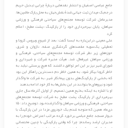
جامع عباسی اصفهان و انتشار نقدهایی دربارۀ چرایی تبدیل حریم
درجه‌یک میدان ثبت جهانی شدۀ نقش‌جهان به محل پارک ماشین‌ها،
مدیرعامل شرکت توسعه مجتمع‌های سیاحتی فرهنگی و ورزشی
سپاهان، پایان بهره‌برداری خود را از پارکینگ «پشت مطبخ» اعلام
کرد
علی معینی دراین‌باره به ایسنا گفت: بعد از شیوع ویروس کرونا و
تعطیلی یک‌سویه مقصدهای گردشگری صفه، ناژوان و شرق،
حوزه‌های زیر نظر شرکت توسعه مجتمع‌های سیاحتی، فرهنگی و
ورزشی سپاهان غیرفعال شد. هیأت مدیره شرکت و شهرداری و
شورای شهر نیز بر این امر توافق داشتند که هیچ پرسنلی نباید به
خاطر کرونا بیکار شود، به همین خاطر دم دست‌ترین راهکار این بود
که بخشی از پارکینگ‌های بدون پیمانکار شهر، به شرکت ما واگذار
شود و نیروهای ما بتوانند در این بخش‌ها به کار خود ادامه بدهند
او با اشاره به اینکه به‌تبع همین تصمیم، از اوایل آذرماه سال جاری
بهره‌برداری از پارکینگ پشت مطبخ به شرکت توسعه مجتمع‌های
سیاحتی، فرهنگی و ورزشی سپاهان واگذارشده بود، توضیح داد: ۱۵
دی‌ماه، همین که متوجه شدم یک خودروی مزدا در این پارکینگ با
دیوار مسجد جامع عباسی برخورد کرده، مراتب اعتراض خودم را به
مدیران ارشد رساندم؛ چرا که وقتی پارکینگی با چنین مختصاتی