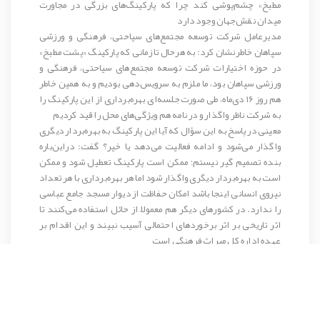
مطبخ» چشم‌پوشی کند چرا که پارکینگ‌های بزرگی در مجاورت
میدان نقش‌جهان وجود دارد
مدیرعامل شرکت توسعه مجتمع‌های سیاحتی، فرهنگی و ورزشی
سپاهان خاطرنشان کرد: به‌ هرحال تا زمانی که پارکینگ «پشت مطبخ»
در حوزه اختیارات شرکت توسعه مجتمع‌های سیاحتی، فرهنگی و
ورزشی سپاهان بود، ما ملزم به سرویس‌دهی بودیم و به همین خاطر
هم روز ۱۶ دی‌ماه، طی صورت‌جلسه‌ای بهره‌برداری از این پارکینگ را
به شرکت ناظر واگذار و در نامه هم ویژگی‌های محل را قید کردیم
معینی در پاسخ به این سؤال که آیا این پارکینگ به بهره‌بردار دیگری
واگذار می‌شود و ادامه فعالیت می‌دهد یا خیر؟ گفت: دراین‌باره
بنده تصمیم گیر نیستم؛ ممکن است پارکینگ تعطیل شود و ممکن
است به بهره‌بردار دیگری واگذار شود اما هر بهره‌برداری با هر تعداد
نیروی انسانی اینجا باشد امکان حفاظت از دیوار مسجد جامع عباسی
را ندارد. در کشورهای دیگر هم معمولاً از حائل استفاده می‌کنند تا
اثر تاریخی بر اثر برخوردهای احتمالی آسیب نبیند و این اقدام بر
عهده اداره کل میراث فرهنگی است
Share
Pinterest
Print
Facebook
Twitter
Google+
LinkedIn
WhatsApp
Telegram