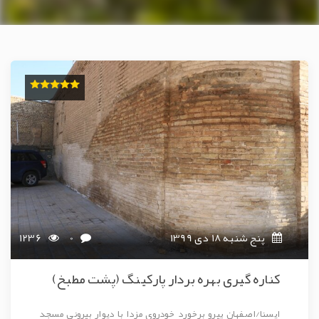
پنج شنبه 18 دی 1399
0
1236
کناره گیری بهره بردار پارکینگ (پشت مطبخ)
ایسنا/اصفهان پیرو برخورد خودروی مزدا با دیوار بیرونی مسجد