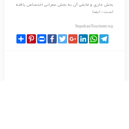
بخش جاری و مابقی آن به بخش عمرانی اختصاص یافته
است./ ایمنا
@SepahanTourismco
Share
Pinterest
Print
Facebook
Twitter
Google+
LinkedIn
WhatsApp
Telegram
نظرات کاربران پیرامون این مطلب