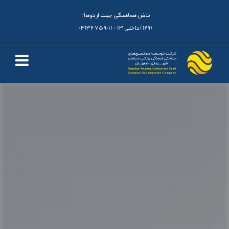
تلفن هماهنگی جهت اردوها :
(129) داخلی 13 - 03136759011