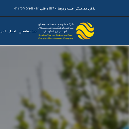
تلفن هماهنگی جهت اردوها :
(129) داخلی 13 - 03136759011
صفحه اصلي
اخبار
آخری