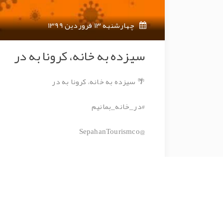
چهارشنبه 13 فروردین 1399
سیزده به خانه، کرونا به در
🌴 سیزده به خانه، کرونا به در
#در_خانه_بمانیم
@SepahanTourismco