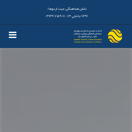
تلفن هماهنگی جهت اردوها :
(129) داخلی 13 - 03136759011