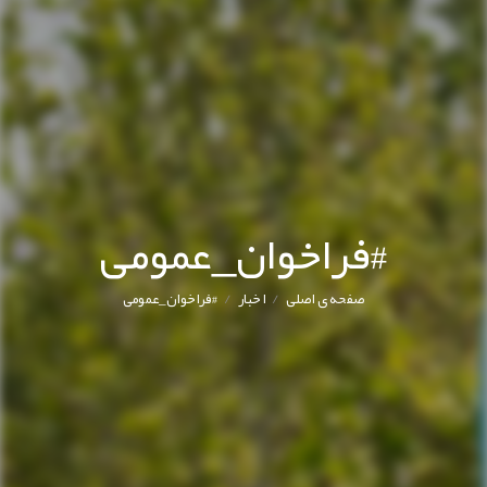
#فراخوان_عمومی
/
/
صفحه ی اصلی
اخبار
#فراخوان_عمومی