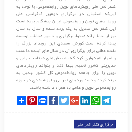
کنفرانس ملی رویکردهای نوین روابط‌عمومی: با توجه به
این‌که اصفهان در برگزاری دومین کنفرانس ملی
رویکردهای نوین روابط‌عمومی ایران پیشگام بوده است
این کنفرانس تبدیل به یک برند شده و سال به سال
نیز از لحاظ ارائه محتوا، برگزاری و حضور مخاطب توسعه
پیدا کرده است.کورش محمدی این رویداد بزرگ را
نقطه عطفی برای برگزاری آن در سال‌های آینده دانست
و اظهار امیدواری کرد که به بخش‌های مختلف اجرایی و
مدیریتی کشور تعمیم پیدا کند و بتواند رویکردهای
نوین را برای جامعه روابط‌عمومی کل کشور تبدیل به
برند کرده و دستاوردهای اجرایی و ارزشمندی در حوزه
روابط‌عمومی نوین و علمی به همراه داشته باشد.
Share
Pinterest
Print
Facebook
Twitter
Google+
LinkedIn
WhatsApp
Telegram
برگزاری کنفرانس ملی