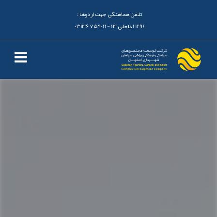
تلفن هماهنگی جهت اردوها :
(129) داخلی 13 - 03136759011