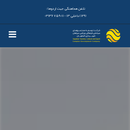
تلفن هماهنگی جهت اردوها :
(129) داخلی 13 - 03136759011