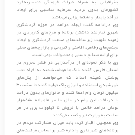
جغرافيايی به همراه ميراث فرهنگی منحصربه‌فرد
کشورمان بدون تردید سرمايه مناسبی برای ایجاد
درآمد پایدار و اشتغال‌زایی می‌باشد.
وی درادامه گفت: ایجاد درآمد در حوزه گردشگری
شهری نیازمند داشتن برنامه و طرح‌های کاربردی در
زمینه تقویت زيرساخت‌های صنعت گردشگري و ايجاد
مجتمع‌های رفاهی، اقامتی و تفريحی و بازارچه‌های محلی
برای ارایه صنایع دستی و محصولات بومی است.
وی با ذکر نمونه‌ای از درآمدزایی در قشر محروم در
استان فارس، گفت: بانک‌ها موظف شدند به افراد تحت
پوشش کمیته امداد که می‌خواهند از پنل‌های
خورشیدی استفاده و انرژی پاک تولید کنند تا سقف ۳۰
میلیون تومان وام اعطا کنند و خانوارهای بدون درآمد
با دریافت این وام در حال حاضر ماهیانه ۸۵۰هزار
تومان درآمد خالص با فروش ۵ کیلووات برق در هر
ساعت به وزارت نیرو کسب می‌کنند.
وی همچنین اظهار کرد: باید میزان مشارکت مردم در
برنامه‌های شهرداری و اداره شهر بر اساس ظرفيت‌های