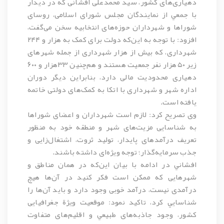
دهیاری‌های کشور، سید محمدعلی افشانی كه در ديدار
با جمعي از نمايندگان مجلس شورای اسلامی، روسای
شوراها و شهرداران حوزه‌های انتخابيه سخن می‌گفت،
افزود: با توجه به این‌که دولت برای كمک به هزار و ۲۴۴
شهرداری، که بیش از هزار شهرداری از جمله شهرهای
زیر ۵۰هزار نفر جمعیت هستند و هم‌چنین ۳۳هزار و ۶۰۰
دهياری محدودیت مالی دارد، بنابراین دیگر دوران
اداره شهر و شهرداری با اتکا به کمک‌های دولتی خاتمه
یافته است.
وی تصریح کرد: لازم است شهرداران و اعضای شوراها
به شناسايی مزیت‌های شهر و منطقه خود به منظور
تعريف درآمدهای پايدار، تولید ثروت، اشتغال‌زایی و
جذب سرمایه‌گذار؛ توجه ویژه‌ای داشته باشند.
افشاني در ادامه با بيان اين‌كه در همان مناطق و
شهرهایی که ممکن است فکر ‌کنید در آن‌ها هیچ
درآمدی نیست، درآمد خوبی وجود دارد و باید آن‌ها را
شناسايي کرد، تاكيد نمود: موقعيت ويژة جغرافيايی
كشور، وجود جاذبه‌های طبيعي و اقلیم‌های متفاوت