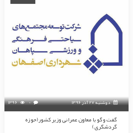
دوشنبه 27 آذر 1396
0
1396
گفت و گو با معاون عمرانی وزیر کشور(حوزه
گردشگری)