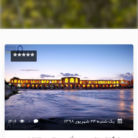
یک شنبه 24 شهریور 1398
0
1406