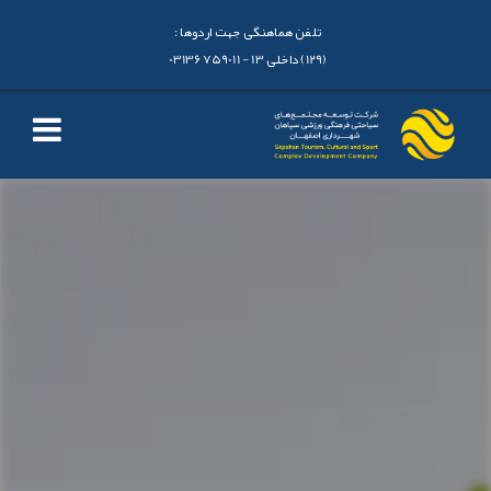
تلفن هماهنگی جهت اردوها :
(129) داخلی 13 - 03136759011