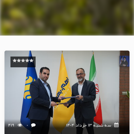
سه شنبه 13 خرداد 1404
0
419