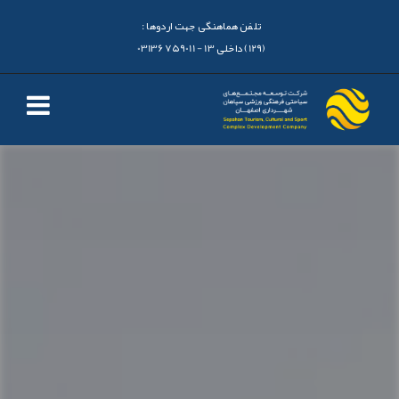
تلفن هماهنگی جهت اردوها :
(129) داخلی 13 - 03136759011