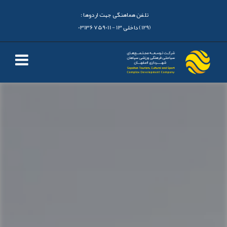
تلفن هماهنگی جهت اردوها :
(129) داخلی 13 - 03136759011