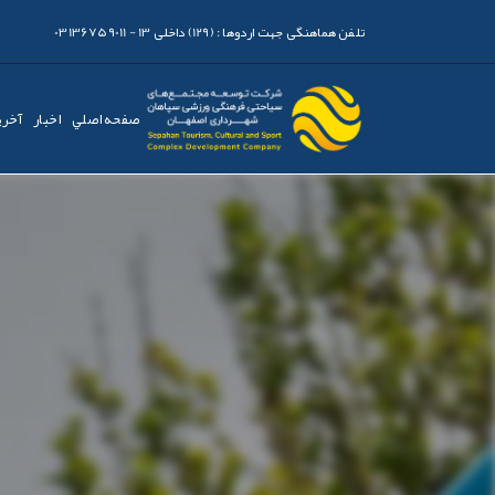
تلفن هماهنگی جهت اردوها :
(129) داخلی 13 - 03136759011
صفحه اصلي
اخبار
آخری