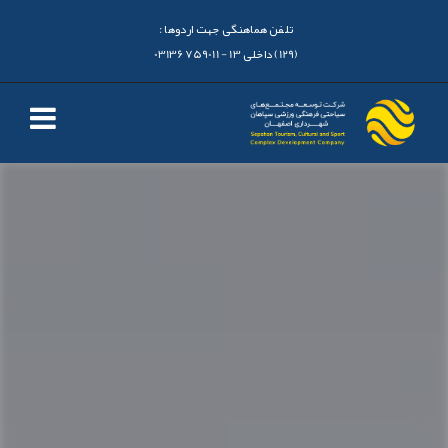
تلفن هماهنگی جهت اردوها :
(129) داخلی 13 - 03136759011