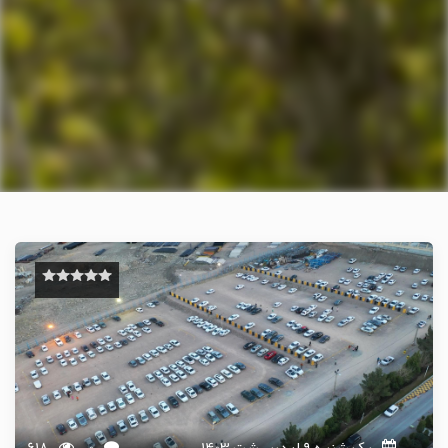
یک شنبه 9 اردیبهشت 1403
0
618