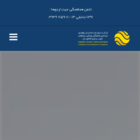
تلفن هماهنگی جهت اردوها :
(129) داخلی 13 - 03136759011