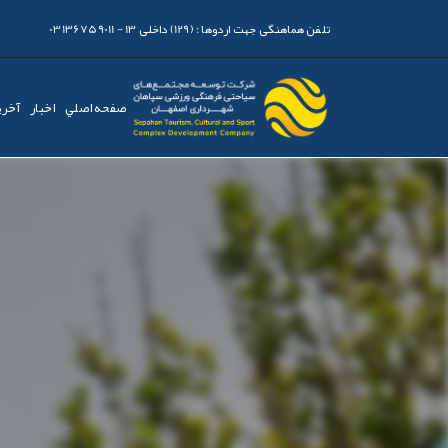
تلفن هماهنگی جهت اردوها :
(129) داخلی 13 - 03136759011
صفحه اصلي
اخبار
آخری