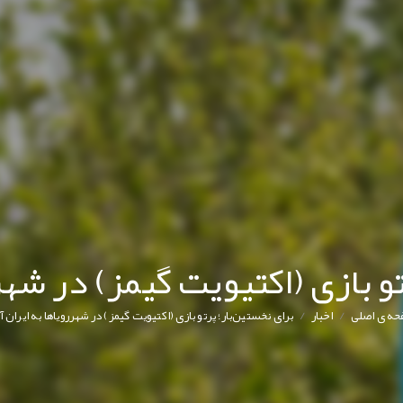
و بازی (اکتیویت گیمز) در شهر
/
/
ه ی اصلی
اخبار
برای نخستین‌بار؛ پرتو بازی (اکتیویت گیمز) در شهررویاها به ایران آ