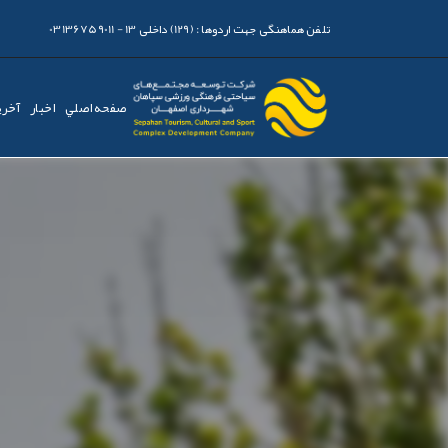
تلفن هماهنگی جهت اردوها :
(129) داخلی 13 - 03136759011
صفحه اصلي
اخبار
آخری