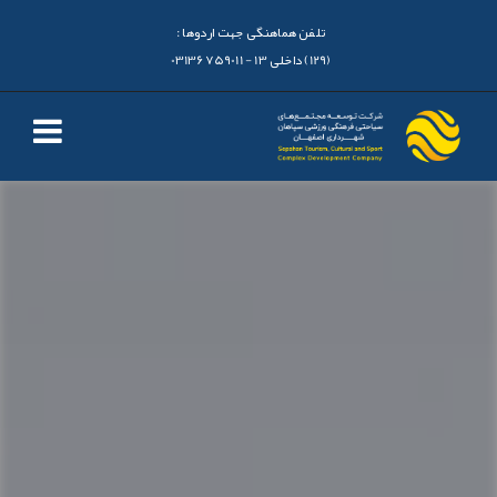
تلفن هماهنگی جهت اردوها :
(129) داخلی 13 - 03136759011