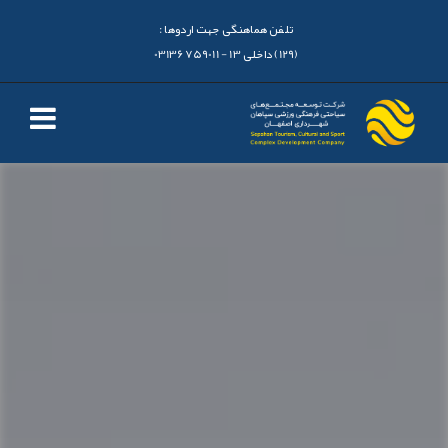
تلفن هماهنگی جهت اردوها :
(129) داخلی 13 - 03136759011