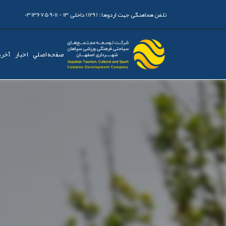
تلفن هماهنگی جهت اردوها :
(129) داخلی 13 - 03136759011
صفحه اصلي
اخبار
آخری