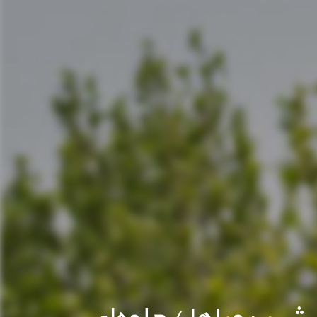
هر رویاها / جلوه‌ای