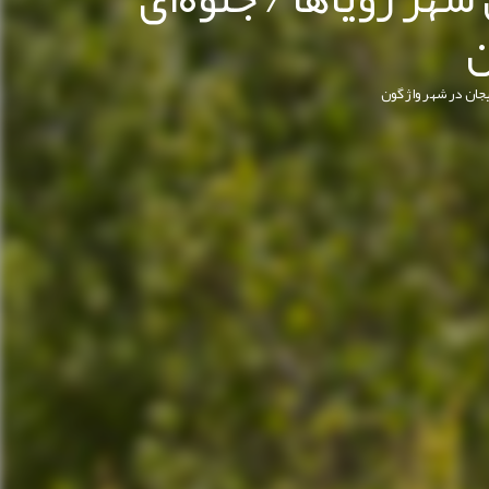
ن
یجان در شهر واژگون