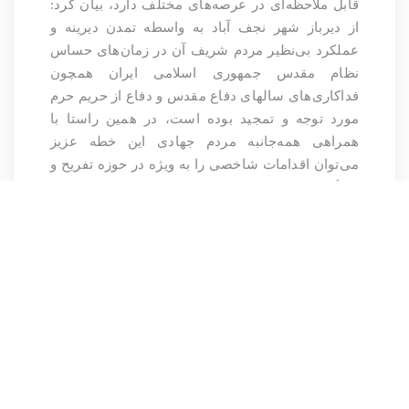
قابل ملاحظه‌ای در عرصه‌های مختلف دارد، بیان کرد:
از دیرباز شهر نجف آباد به واسطه تمدن دیرینه و
عملکرد بی‌نظیر مردم شریف آن در زمان‌های حساس
نظام مقدس جمهوری اسلامی ایران همچون
فداکاری‌های سالهای دفاع مقدس و دفاع از حریم حرم
مورد توجه و تمجید بوده است، در همین راستا با
همراهی همه‌جانبه مردم جهادی این خطه عزیز
می‌توان اقدامات شاخصی را به ویژه در حوزه تفریح و
.
سرگرمی انجام داد
وی اقدامات انجام شده در حوزه توسعه عمرانی و
ارتقای فرهنگی را از نقاط بارز شهرداری در دوره
جدید در نجف آباد دانست و تاکید کرد: نگرش جهادی
مدیریت شهری مستقر در این شهر بزرگ باعث
رونق‌افزایی و ایجاد زمینه‌های سرمایه گذاری در حوزه
.
تفریح و گردشگری شده است
انتهای پیام/