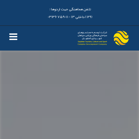
تلفن هماهنگی جهت اردوها :
(129) داخلی 13 - 03136759011