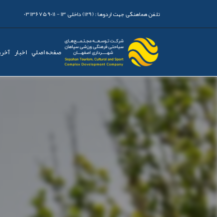
تلفن هماهنگی جهت اردوها :
(129) داخلی 13 - 03136759011
صفحه اصلي
اخبار
آخری