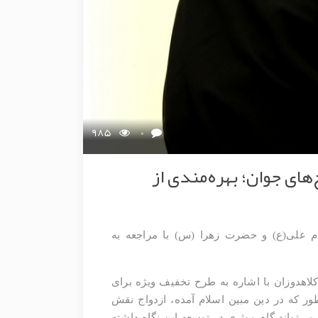
985
0
ای جوان؛ بهره‌مندی از
م علی(ع) و حضرت زهرا (س) با مراجعه به
کلاهدوزان با اشاره به طرح تخفیف ویژه برای
 که در دین مبین اسلام آمده، ازدواج نقش
می‌تواند گام موثری در توسعه این نگاه داشته