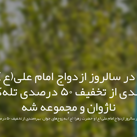
 سالروز ازدواج امام علی(ع) 
زوج‌های جوان؛ بهره‌مندی از
ناژوان و مجموعه شه
 امام علی(ع) و حضرت زهرا (ع) به زوج‌های جوان؛ بهره‌مندی از تخفیف 50 درصدی تله‌کابین صفه، تله‌سی‌یژ ناژوان و مجموعه شه