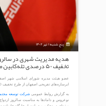
پنج شنبه 1 تیر 1402
هدیه مدیریت شهری در سالروز ا
تخفیف 50 درصدی تله‌کابین صفه، تله‌سی‌یژ ناژوان و مجموعه شه
عضو هیئت مدیره شورای اسلامی شهر اصفهان
ابرسازه‌های تفریحی اصفهان از طرح تخفیف 50 درصدی تله‌کابین صفه، تله‌سی‌یژ ناژوان و شهر رویاها بهره‌مند شوند
به گزارش روابط عمومی
شرکت توسعه مجتمع
نوعروس و دامادها به مناسبت سالروز ازدوا
ویژه‌ای در تحکیم و صیانت از جایگاه خانواده 