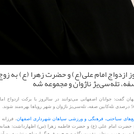
زدواج امام علی(ع) و حضرت زهرا (ع) به زوج‌ه
 گفت: جوانان اصفهانی می‌توانند در سالروز با برکت ازدواج اما
.
‌های سیاحتی، فرهنگی و ورزشی سپاهان شهرداری اصفهان
، فرزانه 
ج حضرت امام علی (ع) و حضرت فاطمه زهرا (س) اظهارداشت: همانطور
دارد، به همین منظور تقویت نگاه صحیح به فرهنگ ازدواج و تشویق به آن 