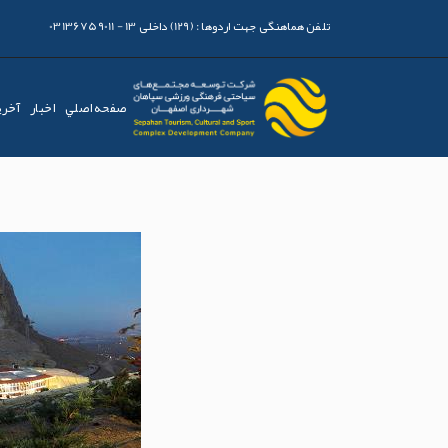
تلفن هماهنگی جهت اردوها :
(129) داخلی 13 - 03136759011
صفحه اصلي
اخبار
آخری