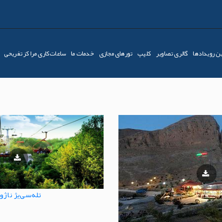
ن رویدادها
گالری تصاویر
کليپ
تورهای مجازی
خدمات ما
ساعات‌کاری مراکز تفریحی
تله‌سی‌یژ ناژو