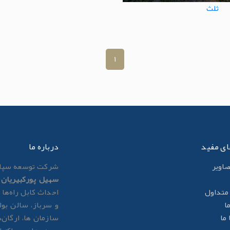
ثلث
1
ای مفید
درباره ما
صاوير
شرکت توسعه سپاه
سهیل پورکبیریان
ب
متداول
احداث کابل راه‌ها 
ا
و سرباز، سالن بول
ما
سازمان ها، ارگان‌