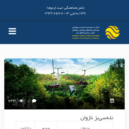
تلفن هماهنگی جهت اردوها :
(129) داخلی 13 - 03136759011
743
0
تله‌سی‌یژ ناژوان
عنوان
حجم
دانلود