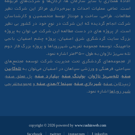
ماده همکاری با سایر سازمان ها، ارگان‌ها و شرکت‌های مربوطه
ست. تمامی عملیات احداث و بهره‌برداری مراکز این شرکت نظیر
طالعات، طراحی، ساخت و مونتاژ توسط متخصصین و کارشناسان
رکت انجام گردیده که این شرکت در نوع خود در کشور بی نظیر
ست. از پروژه های در دست مطالعه این شرکت می توان به پروژه
زرگ سایت گردشگری شرق اصفهان، پروژه چشم اصفهان، بانجی
امپینگ، توسعه مجموعه تفریحی شهررویاها و پروژه بزرگ فاز دوم
له سی‌یژ ناژوان به طول ۳۵۰۰متر اشاره نمود.
ز مجموعه‌های گردشگری تحت مدیریت شرکت توسعه مجتمع‌های
یاحتی، فرهنگی و ورزشی سپاهان در اصفهان می‌توان به
تله‌کابین
فه
،
تله‌سی‌یژ ناژوان
،
بولینگ صفه
،
بیلیارد صفه
،
پل معلق صفه
،
یپ لاین صفه
،
شهربازی صفه
،
سینما 7بعدی صفه
و
مجموعه‌تفریحی
هر رویاها
اشاره نمود.
copyright © 2026 powered by
www.rashinweb.com
facebook
twitter
instagram
Linkedin