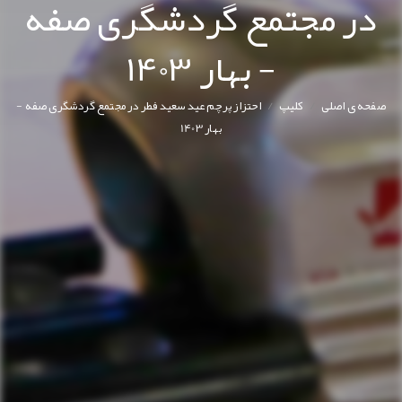
در مجتمع گردشگری صفه
- بهار 1403
/
/
صفحه ی اصلی
کليپ
احتزاز پرچم عید سعید فطر در مجتمع گردشگری صفه -
بهار 1403