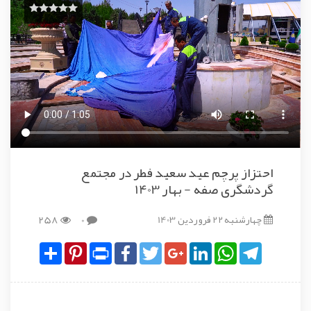
احتزاز پرچم عید سعید فطر در مجتمع
گردشگری صفه - بهار 1403
چهارشنبه 22 فروردین 1403
0
258
Share
Pinterest
Print
Facebook
Twitter
Google+
LinkedIn
WhatsApp
Telegram