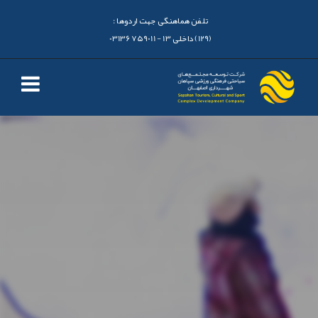
تلفن هماهنگی جهت اردوها :
(129) داخلی 13 - 03136759011