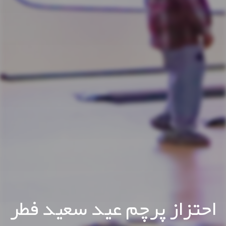
احتزاز پرچم عید سعید فطر