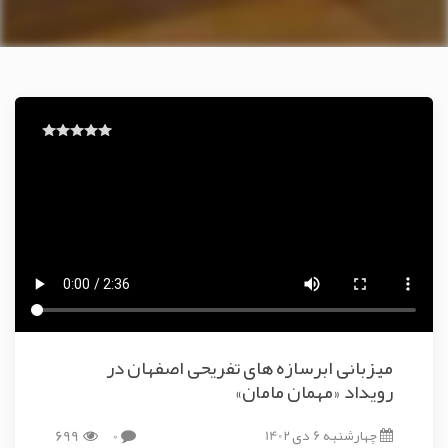
میزبانی ابرسازه های تفریحی اصفهان در
رویداد «مهمان مامان»
چهارشنبه 6 دی 1402
0
699