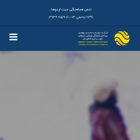
تلفن هماهنگی جهت اردوها :
(129) داخلی 13 - 03136759011